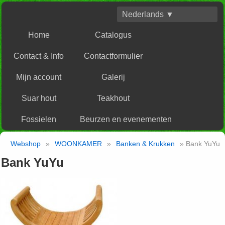
Nederlands ▼
Home
Catalogus
Contact & Info
Contactformulier
Mijn account
Galerij
Suar hout
Teakhout
Fossielen
Beurzen en evenementen
Webshop
»
WOONKAMER
»
Banken & Krukken
» Bank YuYu
Bank YuYu