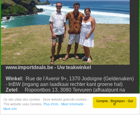
www.importdeals.be - Uw teakwinkel
Winkel:
Rue de l'Avenir 9+, 1370 Jodoigne (Geldenaken)
- InBW (ingang aan laadkaai rechter kant groene hal)
Zetel
: Ropoortbos 13, 3080 Tervuren (afhaalpunt na
reservatie - geen winkel)
Ce site utilse des cookies - Deze website gebruikt cookies -
Compris - Begrepen - Got
This website uses Cookies.
Plus d'info - Meer informatie -
it!
Open:
woensdag van 14u tot 18u
More info
zaterdag van 11u tot 16u
zondag van 11u tot 16u
Bel of WhatsApp
op 0473 178 007