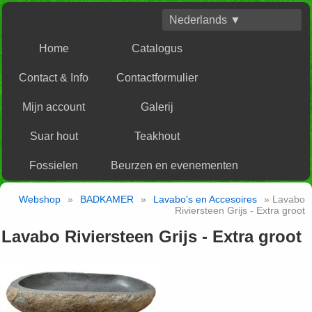
Nederlands ▼
Home
Catalogus
Contact & Info
Contactformulier
Mijn account
Galerij
Suar hout
Teakhout
Fossielen
Beurzen en evenementen
Webshop
»
BADKAMER
»
Lavabo's en Accesoires
» Lavabo
Riviersteen Grijs - Extra groot
Lavabo Riviersteen Grijs - Extra groot