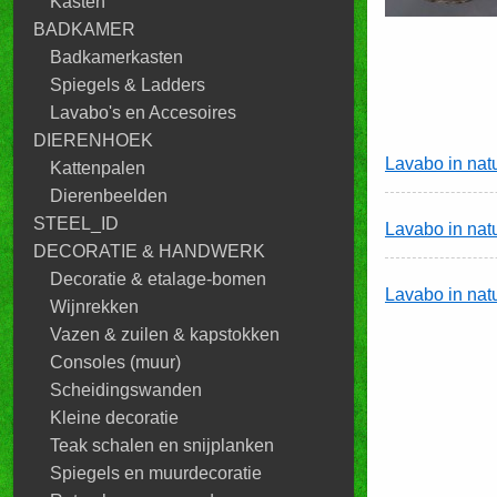
Kasten
BADKAMER
Badkamerkasten
Spiegels & Ladders
Lavabo's en Accesoires
DIERENHOEK
Lavabo in nat
Kattenpalen
Dierenbeelden
STEEL_ID
Lavabo in nat
DECORATIE & HANDWERK
Decoratie & etalage-bomen
Lavabo in nat
Wijnrekken
Vazen & zuilen & kapstokken
Consoles (muur)
Scheidingswanden
Kleine decoratie
Teak schalen en snijplanken
Spiegels en muurdecoratie