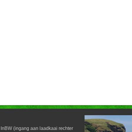
 InBW (ingang aan laadkaai rechter