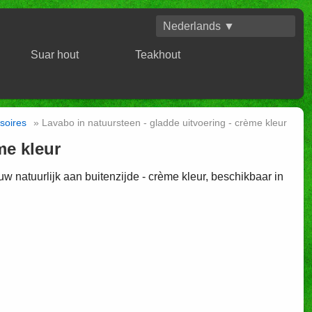
Nederlands ▼
Suar hout
Teakhout
soires
» Lavabo in natuursteen - gladde uitvoering - crème kleur
me kleur
uw natuurlijk aan buitenzijde - crème kleur, beschikbaar in