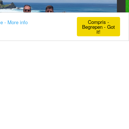
Compris -
ie - More info
Begrepen - Got
it!
n
Beurzen en evenementen
f 21% BTW -
Algemene voorwaarden
-
Privacyverklaring