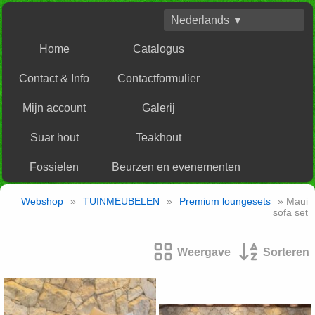
Nederlands ▼
Home
Catalogus
Contact & Info
Contactformulier
Mijn account
Galerij
Suar hout
Teakhout
Fossielen
Beurzen en evenementen
Webshop
»
TUINMEUBELEN
»
Premium loungesets
» Maui
sofa set
Weergave
Sorteren