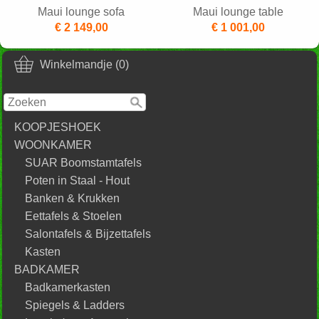
Maui lounge sofa
Maui lounge table
€ 2 149,00
€ 1 001,00
Winkelmandje (0)
KOOPJESHOEK
WOONKAMER
SUAR Boomstamtafels
Poten in Staal - Hout
Banken & Krukken
Eettafels & Stoelen
Salontafels & Bijzettafels
Kasten
BADKAMER
Badkamerkasten
Spiegels & Ladders