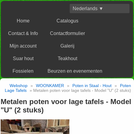
Nederlands ▼
Home
Catalogus
Contact & Info
Contactformulier
Mijn account
Galerij
Suar hout
Teakhout
Fossielen
Beurzen en evenementen
Webshop
»
WOONKAMER
»
Poten in Staal - Hout
»
Poten
Lage Tafels
» Metalen poten voor lage tafels - Model "U" (2 stuks)
Metalen poten voor lage tafels - Model
"U" (2 stuks)