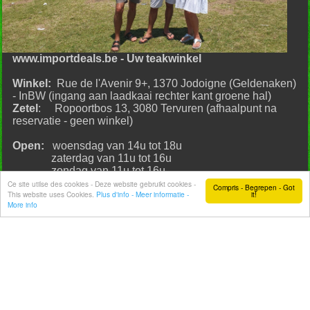
www.importdeals.be - Uw teakwinkel
Winkel:
Rue de l'Avenir 9+, 1370 Jodoigne (Geldenaken)
- InBW (ingang aan laadkaai rechter kant groene hal)
Zetel
: Ropoortbos 13, 3080 Tervuren (afhaalpunt na
reservatie - geen winkel)
Open:
woensdag van 14u tot 18u
zaterdag van 11u tot 16u
zondag van 11u tot 16u
Ce site utilse des cookies - Deze website gebruikt cookies -
Compris - Begrepen - Got
This website uses Cookies.
Plus d'info - Meer informatie -
it!
More info
Bel of WhatsApp
op 0473 178 007
----------------------------------------------------------------------------------
----------------------------------------------------------------------------------
-------------------------------------------------------------
ING IBAN BE89 3631 7781 5285