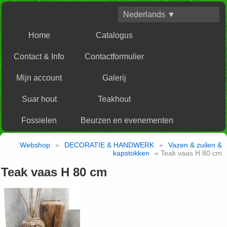
Nederlands ▼
Home
Catalogus
Contact & Info
Contactformulier
Mijn account
Galerij
Suar hout
Teakhout
Fossielen
Beurzen en evenementen
Webshop
»
DECORATIE & HANDWERK
»
Vazen & zuilen &
kapstokken
» Teak vaas H 80 cm
Teak vaas H 80 cm