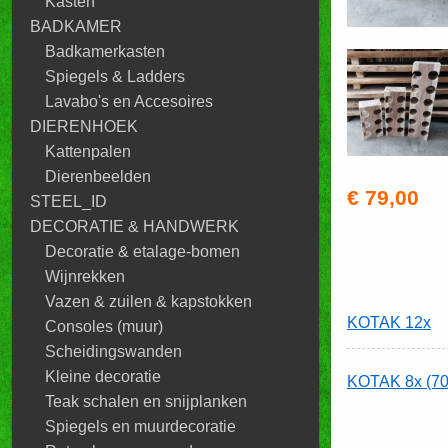
Kasten
BADKAMER
Badkamerkasten
Spiegels & Ladders
Lavabo's en Accesoires
DIERENHOEK
Kattenpalen
Dierenbeelden
€ 79,00
STEEL_ID
DECORATIE & HANDWERK
Decoratie & etalage-bomen
Wijnrekken
Vazen & zuilen & kapstokken
KOTAK 12x
Consoles (muur)
Scheidingswanden
Kleine decoratie
KOTAK 8x (70
Teak schalen en snijplanken
Spiegels en muurdecoratie