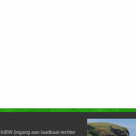
 InBW (ingang aan laadkaai rechter