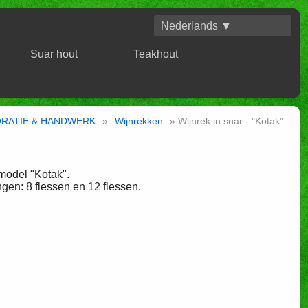
Nederlands ▼
Suar hout
Teakhout
RATIE & HANDWERK
»
Wijnrekken
» Wijnrek in suar - "Kotak"
model "Kotak".
gen: 8 flessen en 12 flessen.