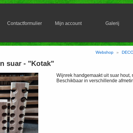
Contactformulier
Mijn account
Galerij
Webshop
»
DECO
in suar - "Kotak"
Wijnrek handgemaakt uit suar hout, 
Beschikbaar in verschillende afmetin