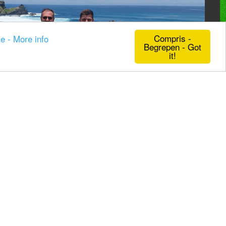
Compris -
ie - More info
Begrepen - Got
it!
n
Beurzen en evenementen
f 21% BTW -
Algemene voorwaarden
-
Privacyverklaring