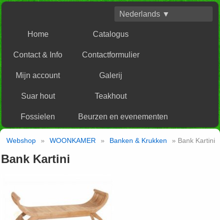
Nederlands ▼
Home
Catalogus
Contact & Info
Contactformulier
Mijn account
Galerij
Suar hout
Teakhout
Fossielen
Beurzen en evenementen
Webshop
»
WOONKAMER
»
Banken & Krukken
» Bank Kartini
Bank Kartini