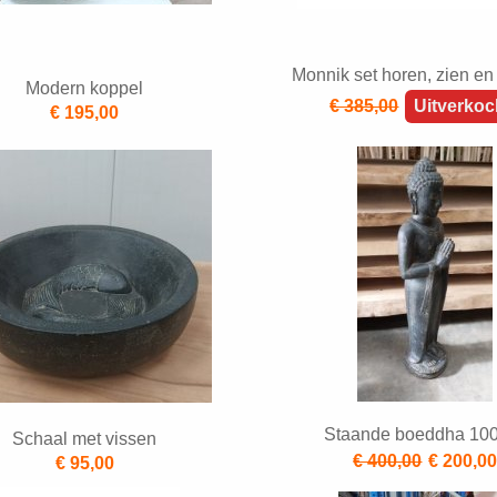
Monnik set horen, zien en
Modern koppel
€ 385,00
Uitverkoc
€ 195,00
Staande boeddha 10
Schaal met vissen
€ 400,00
€ 200,0
€ 95,00