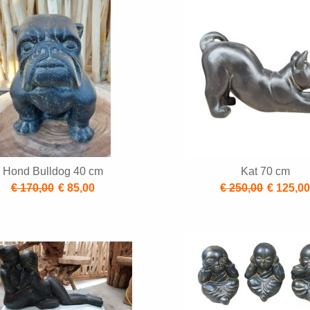
Hond Bulldog 40 cm
Kat 70 cm
€ 170,00
€ 85,00
€ 250,00
€ 125,0