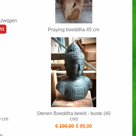
 zwijgen
ht
Praying boeddha 45 cm
Stenen Boeddha beeld - buste (40
0 cm
cm)
0
€ 190,00
€ 95,00