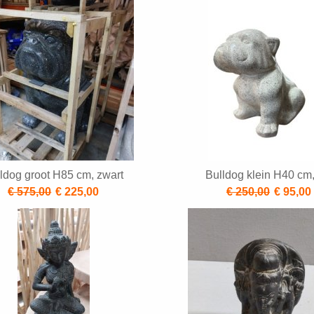
ldog groot H85 cm, zwart
Bulldog klein H40 cm,
€ 575,00
€ 225,00
€ 250,00
€ 95,00