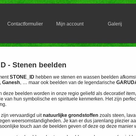
Contactformulier
Mijn account
Galerij
D - Stenen beelden
iment
STONE_ID
hebben we stenen en wassen beelden afkomsti
,
Ganesh
, … maar ook beelden van de legendarische
GARUD
 deze beelden worden in onze regio geliefd als decoratief item
e van hun symbolische en spirituele kenmerken. Het zijn perfe
ng.
zijn vervaardigd uit
natuurlijke grondstoffen
zoals steen, lav
gen weersomstandigheden. Je kan er dus jarenlang plezier aan 
soonlijke touch aan de beelden geven of deze op deze manier w