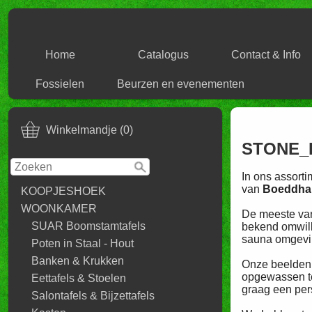
Home
Catalogus
Contact & Info
Fossielen
Beurzen en evenementen
Winkelmandje (0)
STONE_I
In ons assort
van
Boeddha
KOOPJESHOEK
WOONKAMER
De meeste van
SUAR Boomstamtafels
bekend omwill
sauna omgevi
Poten in Staal - Hout
Banken & Krukken
Onze beelden 
opgewassen te
Eettafels & Stoelen
graag een per
Salontafels & Bijzettafels