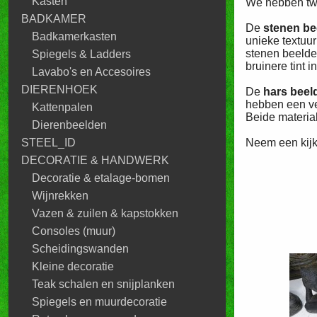
Kasten
We hebben twe
BADKAMER
De
stenen b
Badkamerkasten
unieke textuur
stenen beelden
Spiegels & Ladders
bruinere tint 
Lavabo's en Accesoires
DIERENHOEK
De
hars bee
hebben een ve
Kattenpalen
Beide materia
Dierenbeelden
Neem een kijk
STEEL_ID
DECORATIE & HANDWERK
Decoratie & etalage-bomen
Wijnrekken
Vazen & zuilen & kapstokken
Consoles (muur)
Scheidingswanden
Kleine decoratie
Teak schalen en snijplanken
Spiegels en muurdecoratie