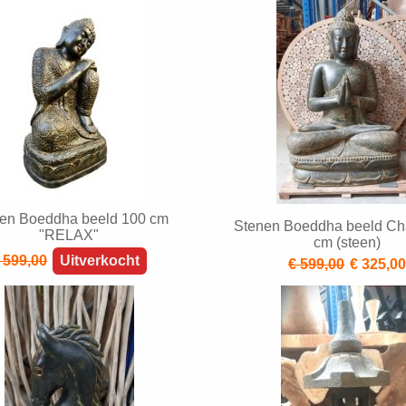
en Boeddha beeld 100 cm
Stenen Boeddha beeld Ch
"RELAX"
cm (steen)
 599,00
Uitverkocht
€ 599,00
€ 325,0