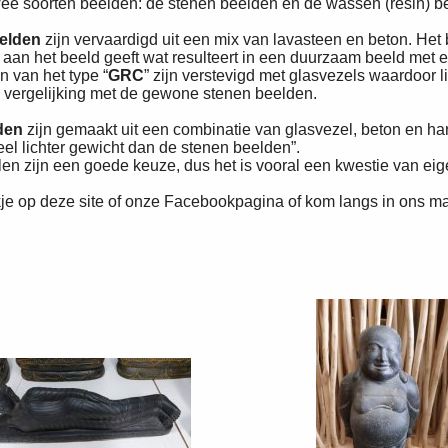
e soorten beelden: de stenen beelden en de wassen (resin) b
eelden
zijn vervaardigd uit een mix van lavasteen en beton. Het 
 aan het beeld geeft wat resulteert in een duurzaam beeld met 
 van het type “
GRC
” zijn verstevigd met glasvezels waardoor 
in vergelijking met de gewone stenen beelden.
lden
zijn gemaakt uit een combinatie van glasvezel, beton en ha
el lichter gewicht dan de stenen beelden”.
len zijn een goede keuze, dus het is vooral een kwestie van e
je op deze site of onze Facebookpagina of kom langs in ons ma