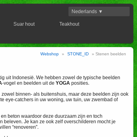
Nederlands ▼
Suar hout
Teakhout
Webshop
»
STONE_ID
» Stenen beelden
g uit Indonesië.
We hebben zowel de typische beelden
A
-vogel en beelden uit de
YOGA
posities.
, zowel binnen- als buitenshuis, maar deze beelden zijn ook
cte eye-catchers in uw woning, uw tuin, uw zwembad of
a en beton waardoor deze duurzaam zijn en toch
beleven. Je kan ze ook zelf overschilderen mocht je
illen “renoveren”.