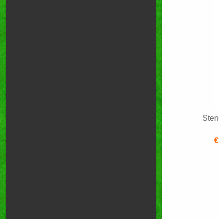
Sten
€