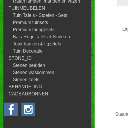
Ratan lampen, manden en vazen
TUINMEUBELEN
Tuin Tafels - Stoelen - Sets
Premium tuinsets
Li
Premium loungesets
Bar / Hoge Tafels & Krukken
Teak banken & ligzetels
Tuin Decoratie
STONE_ID
Stenen beelden
Stenen waskommen
Stenen tafels
BEHANDELING
CADEAUBONNEN
Staan