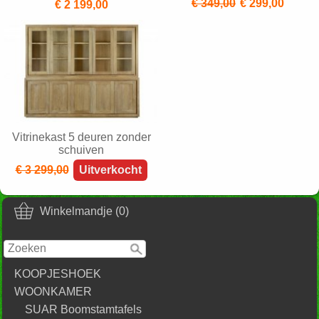
€ 349,00
€ 299,00
€ 2 199,00
Vitrinekast 5 deuren zonder
schuiven
€ 3 299,00
Uitverkocht
Winkelmandje (0)
KOOPJESHOEK
WOONKAMER
SUAR Boomstamtafels