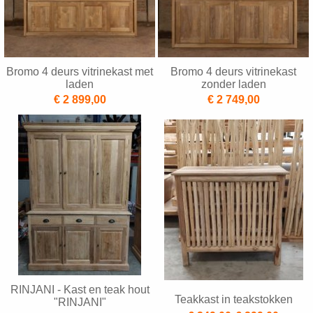
Bromo 4 deurs vitrinekast met
Bromo 4 deurs vitrinekast
laden
zonder laden
€ 2 899,00
€ 2 749,00
RINJANI - Kast en teak hout
Teakkast in teakstokken
"RINJANI"