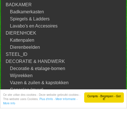
BADKAMER
Badkamerkasten
Spiegels & Ladders
Lavabo's en Accesoires
DIERENHOEK
Kattenpalen
Dierenbeelden
STEEL_ID
DECORATIE & HANDWERK
Decoratie & etalage-bomen
Wijnrekken
Vazen & zuilen & kapstokken
Consoles (muur)
Ce site utilse des cookies - Deze website gebruikt cookies -
Compris - Begrepen - Got
Scheidingswanden
This website uses Cookies.
Plus d'info - Meer informatie -
it!
More info
Kleine decoratie
Teak schalen en snijplanken
Spiegels en muurdecoratie
Ratan lampen, manden en vazen