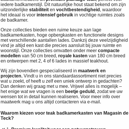
iedere badkamerstijl. Dit natuurlijke hout staat bekend om zijn
uitzonderlijke
stabiliteit
en
vochtbestendigheid
, waardoor
het ideaal is voor
intensief gebruik
in vochtige ruimtes zoals
de badkamer.
Onze collecties bieden een ruime keuze aan lage
badkamerkasten, hoge opbergkasten en functionele designs
met verschillende aantallen lades. Dankzij deze veelzijdigheid
vind je altijd een kast die precies aansluit bij jouw ruimte en
woonstijl. Onze collecties omvatten onder meer
compacte
modellen
van 50 cm breed,
royale kasten
van 180 cm breed
en ontwerpen met 2, 4 of 6 lades in massief teakhout.
Wij zijn bovendien gespecialiseerd in
maatwerk en
projecten.
Vindt u in ons standaardassortiment niet precies
wat u zoekt, of heeft u zelf een uniek ontwerp in gedachten?
Dan denken wij graag met u mee. Vrijwel alles is mogelijk –
het enige wat we vragen is een
beetje geduld
, zodat we uw
wensen tot in detail kunnen realiseren. Voor meer info over
maatwerk mag u ons altijd contacteren via e-mail.
Waarom kiezen voor teak badkamerkasten van Magasin de
Teck?