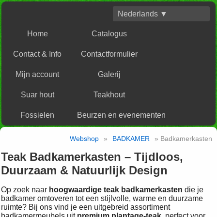
Nederlands ▼
Home
Catalogus
Contact & Info
Contactformulier
Mijn account
Galerij
Suar hout
Teakhout
Fossielen
Beurzen en evenementen
Webshop
»
BADKAMER
» Badkamerkasten
Teak Badkamerkasten – Tijdloos,
Duurzaam & Natuurlijk Design
Op zoek naar
hoogwaardige teak badkamerkasten
die je
badkamer omtoveren tot een stijlvolle, warme en duurzame
ruimte? Bij ons vind je een uitgebreid assortiment
badkamermeubels uit
premium plantage‑teak
, perfect voor