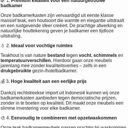
🌿 1.
Premium kwaliteit voor een natuurgetrouwe
badkamer
Onze badkamerkasten zijn vervaardigd uit eerste klasse
massief teak, een houtsoort die warmte en elegantie uitstraalt
en een rustgevende sfeer creëert. De prachtige afwerking en
natuurlijke houttekening geven je badkamer een tijdloze
uitstraling.
💧 2.
Ideaal voor vochtige ruimtes
Teakhout is van nature
bestand
tegen
vocht
,
schimmels
en
temperatuurverschillen
. Hierdoor gaan onze meubels
jarenlang mee zonder kwaliteitsverlies – zelfs in een
drukgebruikte
gezin-/hotelbadkamer.
💰 3.
Hoge kwaliteit aan een eerlijke prijs
Dankzij rechtstreekse import uit Indonesië kunnen wij onze
badkamerkasten aanbieden tegen democratische prijzen,
zonder in te boeten op kwaliteit. Dit maakt onze meubels een
slimme investering voor elke badkamer.
🎨 4.
Eenvoudig te combineren met opzetwaskommen
Onze teak badkamermeubels passen prachtig bij waskommen