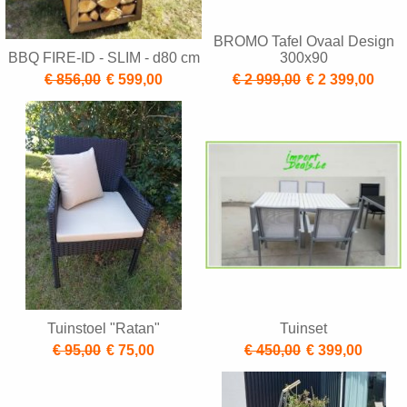
BROMO Tafel Ovaal Design
BBQ FIRE-ID - SLIM - d80 cm
300x90
€ 856,00
€ 599,00
€ 2 999,00
€ 2 399,00
Tuinstoel "Ratan"
Tuinset
€ 95,00
€ 75,00
€ 450,00
€ 399,00