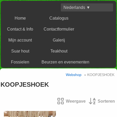
Nederlands ▼
Home
Catalogus
Contact & Info
Contactformulier
Mijn account
Galerij
Suar hout
Teakhout
Fossielen
Beurzen en evenementen
Webshop
» KOOPJESHOEK
KOOPJESHOEK
Weergave
Sorteren