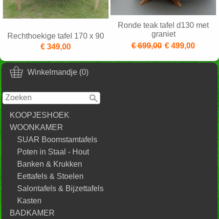
Ronde teak tafel d130 met
graniet
Rechthoekige tafel 170 x 90
€ 699,00
€ 499,00
€ 349,00
Winkelmandje (0)
KOOPJESHOEK
WOONKAMER
SUAR Boomstamtafels
Poten in Staal - Hout
Banken & Krukken
Eettafels & Stoelen
Salontafels & Bijzettafels
Kasten
BADKAMER