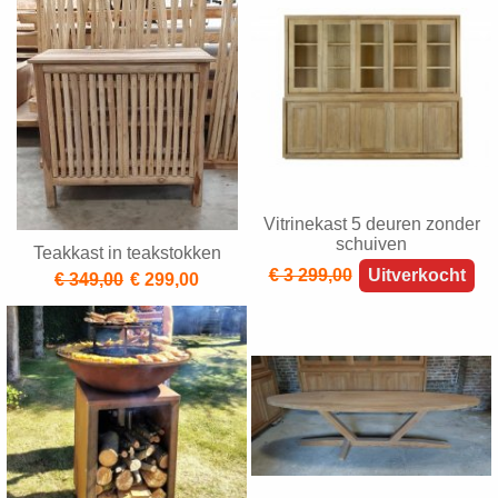
Vitrinekast 5 deuren zonder
schuiven
Teakkast in teakstokken
€ 3 299,00
Uitverkocht
€ 349,00
€ 299,00