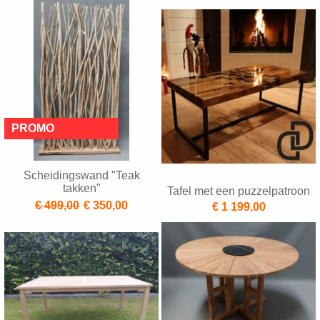
Scheidingswand "Teak
takken"
Tafel met een puzzelpatroon
€ 499,00
€ 350,00
€ 1 199,00