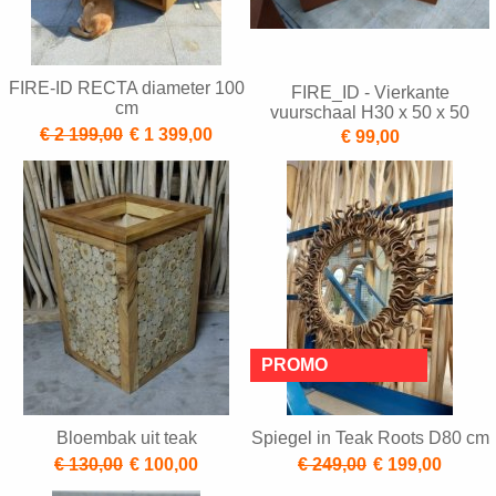
FIRE-ID RECTA diameter 100
FIRE_ID - Vierkante
cm
vuurschaal H30 x 50 x 50
€ 2 199,00
€ 1 399,00
€ 99,00
Bloembak uit teak
Spiegel in Teak Roots D80 cm
€ 130,00
€ 100,00
€ 249,00
€ 199,00