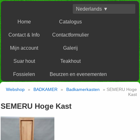
Nederlands ▼
Home
Catalogus
Contact & Info
Contactformulier
Mijn account
Galerij
Suar hout
Teakhout
Fossielen
Beurzen en evenementen
Webshop
»
BADKAMER
»
Badkamerkasten
» SEMERU Hoge
Kast
SEMERU Hoge Kast