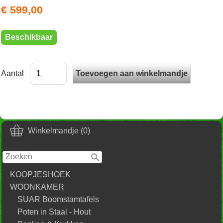
€ 599,00
Beschikbaar
Aantal
Winkelmandje (0)
KOOPJESHOEK
WOONKAMER
SUAR Boomstamtafels
Poten in Staal - Hout