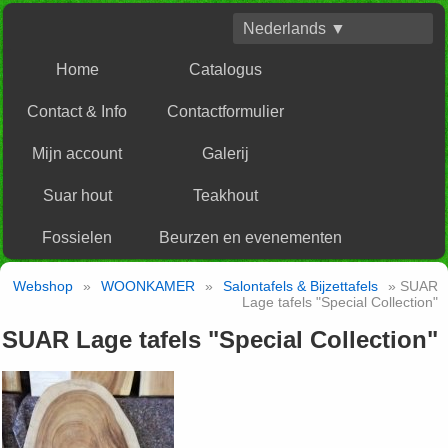
Nederlands ▼
Home
Catalogus
Contact & Info
Contactformulier
Mijn account
Galerij
Suar hout
Teakhout
Fossielen
Beurzen en evenementen
Webshop
»
WOONKAMER
»
Salontafels & Bijzettafels
» SUAR
Lage tafels "Special Collection"
SUAR Lage tafels "Special Collection"