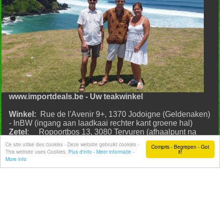
www.importdeals.be - Uw teakwinkel
Winkel:
Rue de l'Avenir 9+, 1370 Jodoigne (Geldenaken)
- InBW (ingang aan laadkaai rechter kant groene hal)
Zetel
: Ropoortbos 13, 3080 Tervuren (afhaalpunt na
reservatie - geen winkel)
Ce site utilse des cookies - Deze website gebruikt cookies -
Compris - Begrepen - Got
This website uses Cookies.
Plus d'info - Meer informatie -
it!
Open:
woensdag van 14u tot 18u
More info
zaterdag van 11u tot 16u
zondag van 11u tot 16u
Bel of WhatsApp
op 0473 178 007