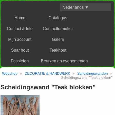
Nederlands ▼
Home
Catalogus
Contact & Info
Contactformulier
Mijn account
Galerij
Suar hout
Teakhout
Fossielen
Beurzen en evenementen
Webshop
»
DECORATIE & HANDWERK
»
Scheidingswanden
»
Scheidingswand "Teak blokken"
Scheidingswand "Teak blokken"