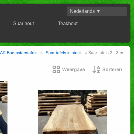
Nederlands ▼
Suar hout
Teakhout
AR Boomstamtafels
»
Suar tafels in stock
» Suar tafels 2 - 3 m
Weergave
Sorteren