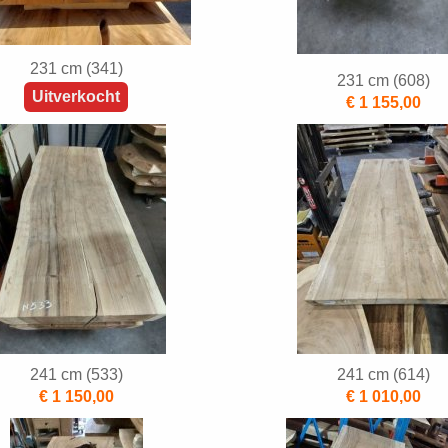
231 cm (341)
231 cm (608)
Uitverkocht
€ 1 155,00
241 cm (533)
241 cm (614)
€ 1 150,00
€ 1 010,00