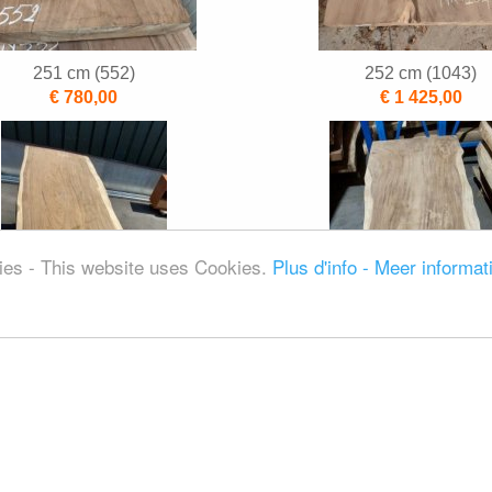
251 cm (552)
252 cm (1043)
€ 780,00
€ 1 425,00
kies - This website uses Cookies.
Plus d'info - Meer informat
252 cm (355)
252 cm (596)
€ 1 330,00
€ 1 295,00