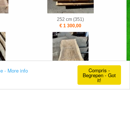
252 cm (351)
€ 1 300,00
Compris -
ie - More info
Begrepen - Got
it!
253 cm (328)
€ 1 330,00