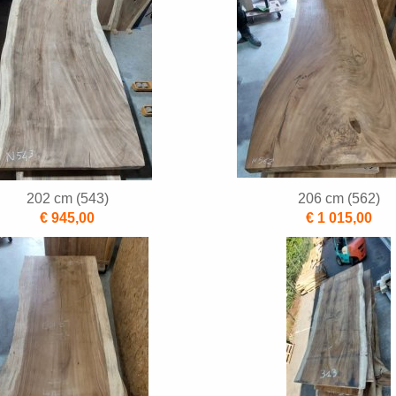
202 cm (543)
206 cm (562)
€ 945,00
€ 1 015,00