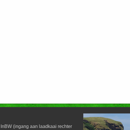
 InBW (ingang aan laadkaai rechter