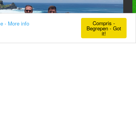
Compris -
ie - More info
Begrepen - Got
it!
n
Beurzen en evenementen
f 21% BTW -
Algemene voorwaarden
-
Privacyverklaring