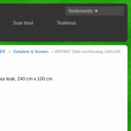
Nederlands ▼
Suar hout
Teakhout
ER
»
Eettafels & Stoelen
» BROMO Tafel rechthoekig 240x100
uur teak, 240 cm x 100 cm