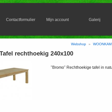
Contactformulier
Mijn account
Galerij
Webshop
»
WOONKAM
afel rechthoekig 240x100
"Bromo" Rechthoekige tafel in nat
0