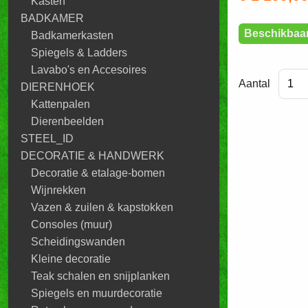
Kasten
BADKAMER
Beschikbaa
Badkamerkasten
Spiegels & Ladders
Lavabo's en Accesoires
Aantal
DIERENHOEK
Kattenpalen
Dierenbeelden
STEEL_ID
DECORATIE & HANDWERK
Decoratie & etalage-bomen
Wijnrekken
Vazen & zuilen & kapstokken
Consoles (muur)
Scheidingswanden
Kleine decoratie
Teak schalen en snijplanken
Spiegels en muurdecoratie