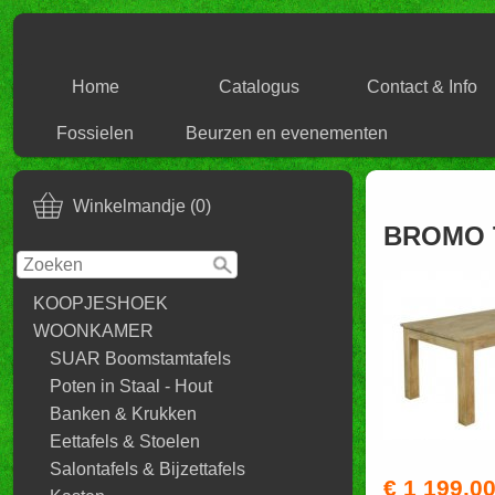
Home
Catalogus
Contact & Info
Fossielen
Beurzen en evenementen
Winkelmandje (0)
BROMO T
KOOPJESHOEK
WOONKAMER
SUAR Boomstamtafels
Poten in Staal - Hout
Banken & Krukken
Eettafels & Stoelen
Salontafels & Bijzettafels
€ 1 199,0